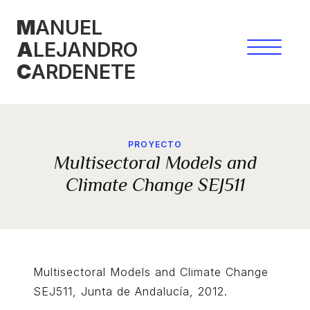
Skip
M
ANUEL
to
A
LEJANDRO
content
C
ARDENETE
PROYECTO
Multisectoral Models and
Climate Change SEJ511
Multisectoral Models and Climate Change
SEJ511, Junta de Andalucía, 2012.