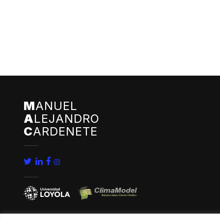
M
ANUEL
A
LEJANDRO
C
ARDENETE