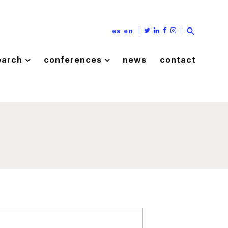
|
|
es
en
earch
conferences
news
contact