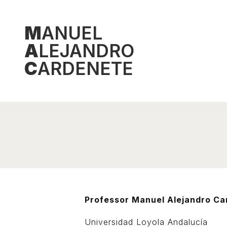
Skip
to
M
ANUEL
content
A
LEJANDRO
C
ARDENETE
Professor Manuel Alejandro Ca
Universidad Loyola Andalucía