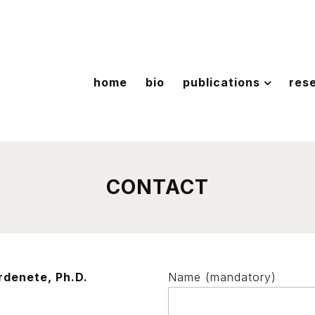
home
bio
publications
res
CONTACT
rdenete, Ph.D.
Name (mandatory)