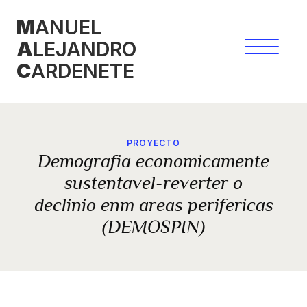
Skip
M
ANUEL
to
A
LEJANDRO
content
C
ARDENETE
PROYECTO
Demografia economicamente
sustentavel-reverter o
declinio enm areas perifericas
(DEMOSPIN)