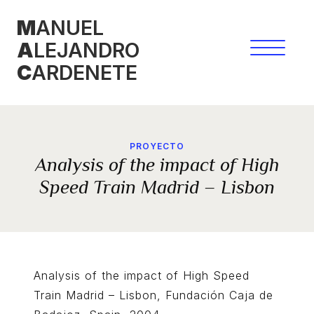
Skip
M
ANUEL
to
A
LEJANDRO
content
C
ARDENETE
PROYECTO
Analysis of the impact of High
Speed Train Madrid – Lisbon
Analysis of the impact of High Speed
Train Madrid – Lisbon, Fundación Caja de