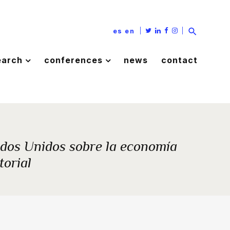
|
|
es
en
earch
conferences
news
contact
tados Unidos sobre la economía
torial