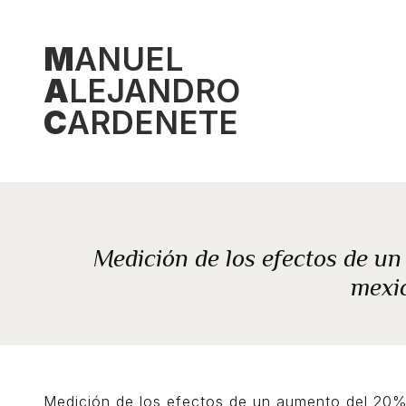
Skip
to
M
ANUEL
content
A
LEJANDRO
C
ARDENETE
Medición de los efectos de un
mexic
Medición de los efectos de un aumento del 20% 