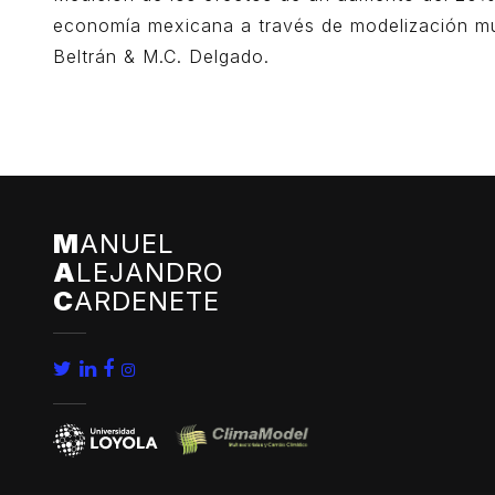
economía mexicana a través de modelización mul
Beltrán & M.C. Delgado.
M
ANUEL
A
LEJANDRO
C
ARDENETE