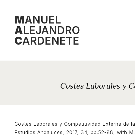
Skip
to
M
ANUEL
content
A
LEJANDRO
C
ARDENETE
Costes Laborales y C
Costes Laborales y Competitividad Externa de 
Estudios Andaluces, 2017, 34, pp.52-88, with M