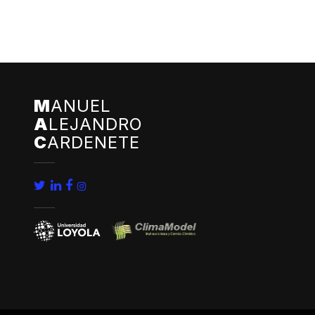
M
ANUEL
A
LEJANDRO
C
ARDENETE