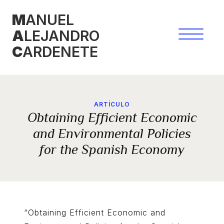
Saltar
M
ANUEL
al
A
LEJANDRO
contenido
C
ARDENETE
ARTÍCULO
Obtaining Efficient Economic
and Environmental Policies
for the Spanish Economy
“Obtaining Efficient Economic and