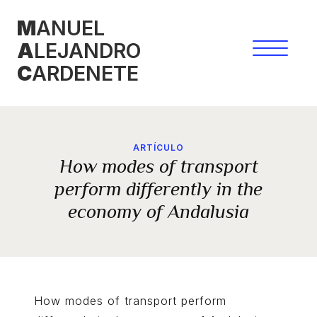
Saltar
M
ANUEL
al
A
LEJANDRO
contenido
C
ARDENETE
ARTÍCULO
How modes of transport
perform differently in the
economy of Andalusia
How modes of transport perform