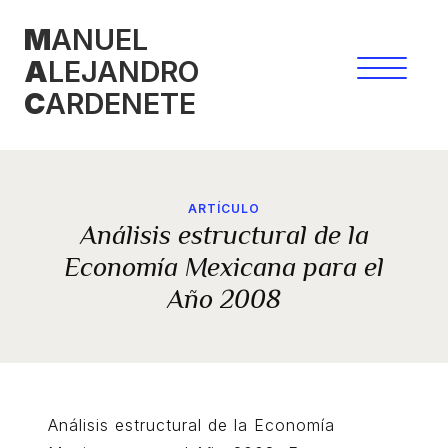
Saltar
M
ANUEL
al
A
LEJANDRO
contenido
C
ARDENETE
ARTÍCULO
Análisis estructural de la
Economía Mexicana para el
Año 2008
Análisis estructural de la Economía