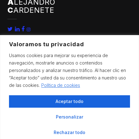
A
LEJANDRO
C
ARDENETE
Valoramos tu privacidad
Usamos cookies para mejorar su experiencia de
navegación, mostrarle anuncios o contenidos
personalizados y analizar nuestro tráfico. Al hacer clic en
home
congresos
“Aceptar todo” usted da su consentimiento a nuestro uso
bio
noticias
de las cookies.
Política de cookies
publicaciones
contacto
Aceptar todo
investigación
Personalizar
Todos los derechos reservados |
Aviso legal
.
Política de privacidad
.
Rechazar todo
Política de cookies
| Web realizada por
eLau Diseño&Comunicación