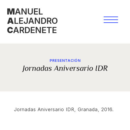
Saltar
M
ANUEL
al
A
LEJANDRO
contenido
C
ARDENETE
PRESENTACIÓN
Jornadas Aniversario IDR
Jornadas Aniversario IDR, Granada, 2016.