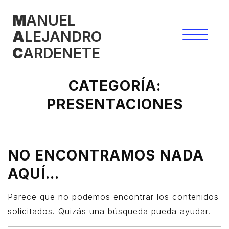
Saltar
M
ANUEL
al
A
LEJANDRO
contenido
C
ARDENETE
CATEGORÍA:
PRESENTACIONES
NO ENCONTRAMOS NADA
AQUÍ...
Parece que no podemos encontrar los contenidos
solicitados. Quizás una búsqueda pueda ayudar.