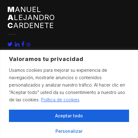
M
ANUEL
A
LEJANDRO
C
ARDENETE
Valoramos tu privacidad
Usamos cookies para mejorar su experiencia de
navegación, mostrarle anuncios o contenidos
personalizados y analizar nuestro tráfico. Al hacer clic en
home
congresos
“Aceptar todo” usted da su consentimiento a nuestro uso
bio
noticias
de las cookies.
Política de cookies
publicaciones
contacto
Aceptar todo
investigación
Personalizar